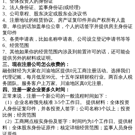
1、全体投资人的身份证
2、法人身份证、监事身份证(或经理)
3、公司章程、股东决定或股东会决议书
4、注册地址的租赁协议、房产证复印件并由产权所有人盖
章。单位的话加盖单位公章，个人的话签字并提供房主身份证
复印件
5、各类申请表，比如名称申请表、公司设立登记申请书等等
6、经营范围
7、其他如果你的经营范围内涉及到前置许可的话，还可能会
提供另外的材料或证明。
三、现在注册公司怎么收费的：
融创财经为大家在川渝地区提供0元工商注册活动。选择我们
代理记账，每月低至99元。十五年深耕财税行业。两百余人税
务团队。服务客户上万家。川渝地区真0元注册。
四、注册一家企业要多久时间：
正常来说，注册一个新公司的一般流程时间如下：
（1）企业名称预先核准 3-5个工作日。 提供材料：全体投资
人身份证复印件，并各投资人签字；公司名称3个以上；投资
比例；经营范围
（2）工商网点核实身份及签字：时间约为1个工作日。提供材
料：全体股东身份证原件；核定详细经营范围；监事人员身份
证原件