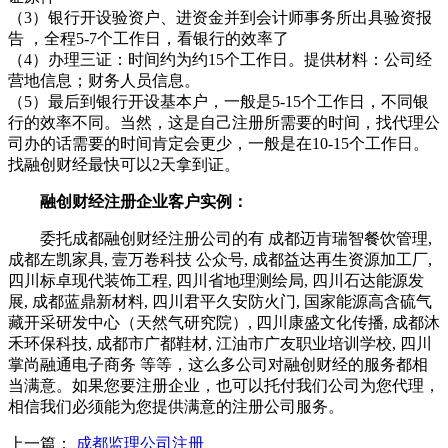
（3）银行开设验资户、进资金并到会计师事务所出具验资报
告 ，全程5-7个工作日，看银行的效率了
（4）办理三证：时间约为约15个工作日。提供材料：公司经
营地信息；财务人员信息。
（5）最后到银行开设基本户，一般是5-15个工作日，不同银
行的效率不同。当然，这是自己注册所需要的时间，找代理公
司办的话需要的时间肯定会更少，一般是在10-15个工作日。
找融创财经最快可以2天拿到证。
融创财经注册企业客户实例：
委托成都融创财经注册公司的有 成都迈肯瑞智餐饮管理,
成都左凯家具, 壹万卷科技 公众号, 成都益达再生资源加工厂,
四川标卓现代装饰工程, 四川省地理测绘局, 四川石达能源发
展, 成都蓝鼎新材料, 四川君平久安防火门, 国家能源高含硫气
藏开采研发中心（天然气研究院）, 四川康盛文化传播, 成都沐
禾环保科技, 成都市广都鞋材, 江油市广友职业培训学校, 四川
掌尚融通电子商务 等等，这么多公司对融创财经的服务都相
当满意。如果您要注册企业，也可以托付我们公司为您代理，
相信我们必须能为您提供满意的注册公司服务。
上一篇：
成都监理公司注册