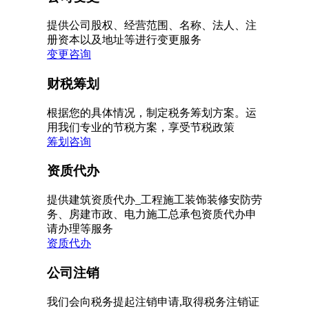
提供公司股权、经营范围、名称、法人、注
册资本以及地址等进行变更服务
变更咨询
财税筹划
根据您的具体情况，制定税务筹划方案。运
用我们专业的节税方案，享受节税政策
筹划咨询
资质代办
提供建筑资质代办_工程施工装饰装修安防劳
务、房建市政、电力施工总承包资质代办申
请办理等服务
资质代办
公司注销
我们会向税务提起注销申请,取得税务注销证