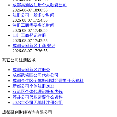
成都高新区注册个人独资公司
2026-08-07 18:00:55
注册公司一般多少时间
2026-08-07 17:54:55
注册工商需要多长时间
2026-08-07 17:48:55
四川工商登记注册
2026-08-07 17:42:55
成都天府新区工商 登记
2026-08-07 17:36:55
其它公司注册区域
成都天府新区注册公
成都武侯区公司代办公司
成都金牛区个体融创财经需要什么资料
新都公司个体注册2023
双流区个体代理记账多少钱
郫县公司代账需要什么资料
2023年公司无地址注册公司
成都融创财经咨询有限公司