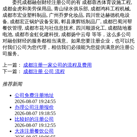
委托成都融创财经注册公司的有 成都蓉杰体育设施工程,
成都金虎和美劳保用品, 青山绿水俱乐部, 成都鸿科工程机械,
成都市宏业塑料制品, 广州乔梦化妆品, 四川世达赫德机电设
备, 成都宏正锅炉设备安装, 郫县康辉纸制品厂, 成都巴蜀河帮
餐饮管理, 成都市花与社信息技术, 四川顺源化工, 成都陆地蓄
电池, 成都市金虹化建科技, 成都扬中云母 等等，这么多公司
对融创财经的服务都相当满意。如果您要注册企业，也可以托
付我们公司为您代理，相信我们必须能为您提供满意的注册公
司服务。
上一篇：
成都注册一家公司的流程及费用
下一篇：
成都注册 公司 流程
推荐新闻
公司免费注册地址
2026-08-07 19:24:55
办理公司注册报价
2026-08-07 19:18:55
比较好的注册公司
2026-08-07 19:12:55
大连注册餐饮公司