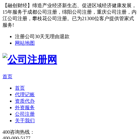
【融创财经】缔造产业经济新生态、促进区域经济健康发展，
15年服务于成都公司注册，绵阳公司注册，重庆公司注册，内
江公司注册，攀枝花公司注册。已为21300位客户提供管家式
服务!
注册公司30天无理由退款
网站地图
首页
首页
代理记账
资质代办
外资服务
公司注册
关于我们
400咨询热线：
400-000-5177