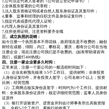
1,公司法定代表人签署的《公司设立登记申请书》；
2,全体股东签署的公司章程；
3,法人股东资格证明或者自然人股东身份证及其复印件；
4,董事、监事和经理的任职文件及身份证复印件；
5,指定代表或委托代理人证明；
6,代理人身份证及其复印件；
7,住所使用证明。注意资料要齐全哦
三、成立执照的花销：
如今注册一个执照基本不用花钱，政府现在是不收费的，融创
财经在成都，绵阳，内江，攀枝花，重庆，都有分公司在当地
注册企业，现在注册公司我们是不收费的。(如有帮助请咨询
我们，或拨打400热线)
四、注册一家企业要多久时间：
正常来说，注册一个新公司的一般流程时间如下：
（1）企业名称预先核准 3-5个工作日。 提供材料：全体投资
人身份证复印件，并各投资人签字；公司名称3个以上；投资
比例；经营范围
（2）工商网点核实身份及签字：时间约为1个工作日。提供材
料：全体股东身份证原件；核定详细经营范围；监事人员身份
证原件
（3）银行开设验资户、进资金并到会计师事务所出具验资报
告 ，全程5-7个工作日，看银行的效率了