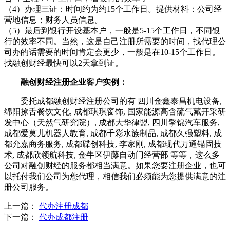
（4）办理三证：时间约为约15个工作日。提供材料：公司经
营地信息；财务人员信息。
（5）最后到银行开设基本户，一般是5-15个工作日，不同银
行的效率不同。当然，这是自己注册所需要的时间，找代理公
司办的话需要的时间肯定会更少，一般是在10-15个工作日。
找融创财经最快可以2天拿到证。
融创财经注册企业客户实例：
委托成都融创财经注册公司的有 四川金鑫泰昌机电设备,
绵阳撩舌餐饮文化, 成都琪琪窗饰, 国家能源高含硫气藏开采研
发中心（天然气研究院）, 成都大华律盟, 四川擎锦汽车服务,
成都爱莫儿机器人教育, 成都千彩水族制品, 成都久强塑料, 成
都允嘉商务服务, 成都碟创科技, 李家刚, 成都现代万通锚固技
术, 成都欣领航科技, 金牛区伊藤自动门经营部 等等，这么多
公司对融创财经的服务都相当满意。如果您要注册企业，也可
以托付我们公司为您代理，相信我们必须能为您提供满意的注
册公司服务。
上一篇：
代办注册成都
下一篇：
代办成都注册