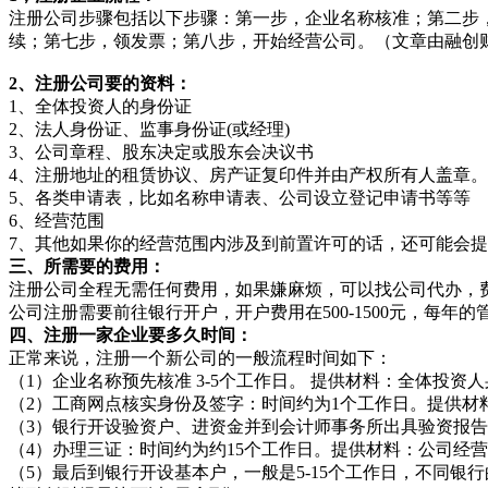
注册公司步骤包括以下步骤：第一步，企业名称核准；第二步
续；第七步，领发票；第八步，开始经营公司。（文章由融创财经编辑：
2、注册公司要的资料：
1、全体投资人的身份证
2、法人身份证、监事身份证(或经理)
3、公司章程、股东决定或股东会决议书
4、注册地址的租赁协议、房产证复印件并由产权所有人盖章
5、各类申请表，比如名称申请表、公司设立登记申请书等等
6、经营范围
7、其他如果你的经营范围内涉及到前置许可的话，还可能会
三、所需要的费用：
注册公司全程无需任何费用，如果嫌麻烦，可以找公司代办，费用在
公司注册需要前往银行开户，开户费用在500-1500元，每年的管
四、注册一家企业要多久时间：
正常来说，注册一个新公司的一般流程时间如下：
（1）企业名称预先核准 3-5个工作日。 提供材料：全体投
（2）工商网点核实身份及签字：时间约为1个工作日。提供
（3）银行开设验资户、进资金并到会计师事务所出具验资报告 
（4）办理三证：时间约为约15个工作日。提供材料：公司经
（5）最后到银行开设基本户，一般是5-15个工作日，不同银