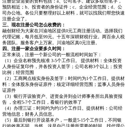
注册企业需要的资料包括：a、公司名字。建议多取些名字，
预防相近；b、投资者的身份证件；c、企业经营范围；d、公
司办公地。各位只要整理好以上材料，就可以找我们帮您快速
注册企业了。
三、现在注册公司怎么收费的：
融创财经为大家在川渝地区提供0元工商注册活动。选择我们
代理记账，每月低至99元。十五年深耕财税行业。两百余人税
务团队。服务客户上万家。川渝地区真0元注册。
四、注册一家企业要多久时间：
正常来说，注册一个新公司的一般流程时间如下：
（1）企业名称预先核准 3-5个工作日。 提供材料：全体投资
人身份证复印件，并各投资人签字；公司名称3个以上；投资
比例；经营范围
（2）工商网点核实身份及签字：时间约为1个工作日。提供材
料：全体股东身份证原件；核定详细经营范围；监事人员身份
证原件
（3）银行开设验资户、进资金并到会计师事务所出具验资报
告 ，全程5-7个工作日，看银行的效率了
（4）办理三证：时间约为约15个工作日。提供材料：公司经
营地信息；财务人员信息。
（5）最后到银行开设基本户，一般是5-15个工作日，不同银
行的效率不同。当然，这是自己注册所需要的时间，找代理公