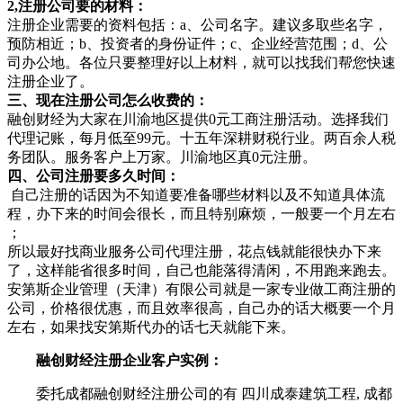
2,注册公司要的材料：
注册企业需要的资料包括：a、公司名字。建议多取些名字，
预防相近；b、投资者的身份证件；c、企业经营范围；d、公
司办公地。各位只要整理好以上材料，就可以找我们帮您快速
注册企业了。
三、现在注册公司怎么收费的：
融创财经为大家在川渝地区提供0元工商注册活动。选择我们
代理记账，每月低至99元。十五年深耕财税行业。两百余人税
务团队。服务客户上万家。川渝地区真0元注册。
四、公司注册要多久时间：
自己注册的话因为不知道要准备哪些材料以及不知道具体流
程，办下来的时间会很长，而且特别麻烦，一般要一个月左右
；
所以最好找商业服务公司代理注册，花点钱就能很快办下来
了，这样能省很多时间，自己也能落得清闲，不用跑来跑去。
安第斯企业管理（天津）有限公司就是一家专业做工商注册的
公司，价格很优惠，而且效率很高，自己办的话大概要一个月
左右，如果找安第斯代办的话七天就能下来。
融创财经注册企业客户实例：
委托成都融创财经注册公司的有 四川成泰建筑工程, 成都