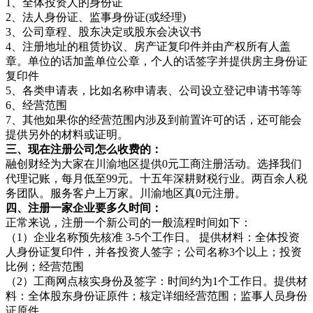
1、全体投资人的身份证
2、法人身份证、监事身份证(或经理)
3、公司章程、股东决定或股东会决议书
4、注册地址的租赁协议、房产证复印件并由产权所有人盖
章。单位的话加盖单位公章，个人的话签字并提供房主身份证
复印件
5、各类申请表，比如名称申请表、公司设立登记申请书等等
6、经营范围
7、其他如果你的经营范围内涉及到前置许可的话，还可能会
提供另外的材料或证明。
三、现在注册公司怎么收费的：
融创财经为大家在川渝地区提供0元工商注册活动。选择我们
代理记账，每月低至99元。十五年深耕财税行业。两百余人税
务团队。服务客户上万家。川渝地区真0元注册。
四、注册一家企业要多久时间：
正常来说，注册一个新公司的一般流程时间如下：
（1）企业名称预先核准 3-5个工作日。 提供材料：全体投资
人身份证复印件，并各投资人签字；公司名称3个以上；投资
比例；经营范围
（2）工商网点核实身份及签字：时间约为1个工作日。提供材
料：全体股东身份证原件；核定详细经营范围；监事人员身份
证原件