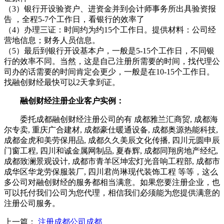
（3）银行开设验资户、进资金并到会计师事务所出具验资报
告 ，全程5-7个工作日，看银行的效率了
（4）办理三证：时间约为约15个工作日。提供材料：公司经
营地信息；财务人员信息。
（5）最后到银行开设基本户，一般是5-15个工作日，不同银
行的效率不同。当然，这是自己注册所需要的时间，找代理公
司办的话需要的时间肯定会更少，一般是在10-15个工作日。
找融创财经最快可以2天拿到证。
融创财经注册企业客户实例：
委托成都融创财经注册公司的有 成都雅兰汇商贸, 成都海
尔专卖, 重庆广合建材, 成都豪仕暖通设备, 成都奥源热能科技,
成都金虎和美劳保用品, 成都久久美辰文化传播, 四川元圆申辰
门窗工程, 四川和诚金属网制品, 夏春辉, 成都同翔房地产经纪,
成都致澜景观设计, 成都市青羊区坤宏灯光音响工程部, 成都市
成华区华龙劳保服装厂, 四川君尚琳现代装饰工程 等等，这么
多公司对融创财经的服务都相当满意。如果您要注册企业，也
可以托付我们公司为您代理，相信我们必须能为您提供满意的
注册公司服务。
上一篇：
注册成都公司成都