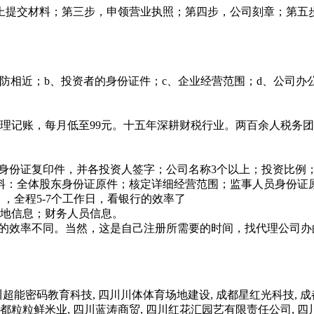
上提交材料；第三步，申领营业执照；第四步，公司刻章；第五
防相近；b、投资者的身份证件；c、企业经营范围；d、公司
理记账，每月低至99元。十五年深耕财税行业。两百余人税务
资人身份证复印件，并各投资人签字；公司名称3个以上；投资比例
材料：全体股东身份证原件；核定详细经营范围；监事人员身份证
，全程5-7个工作日，看银行的效率了
营地信息；财务人员信息。
行的效率不同。当然，这是自己注册所需要的时间，找代理公司办的
密码教育科技, 四川川体体育场地建设, 成都星红光科技, 成
成都粒粒鲜米业, 四川蓝涛商贸, 四川红花汇园艺有限责任公司, 四