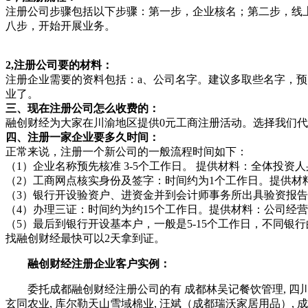
注册公司步骤包括以下步骤：第一步，企业核名；第二步，线
八步，开始开展业务。
2,注册公司要的材料：
注册企业需要的资料包括：a、公司名字。建议多取些名字，预
业了。
三、现在注册公司怎么收费的：
融创财经为大家在川渝地区提供0元工商注册活动。选择我们代
四、注册一家企业要多久时间：
正常来说，注册一个新公司的一般流程时间如下：
（1）企业名称预先核准 3-5个工作日。 提供材料：全体投
（2）工商网点核实身份及签字：时间约为1个工作日。提供
（3）银行开设验资户、进资金并到会计师事务所出具验资报告 
（4）办理三证：时间约为约15个工作日。提供材料：公司经
（5）最后到银行开设基本户，一般是5-15个工作日，不同银
找融创财经最快可以2天拿到证。
融创财经注册企业客户实例：
委托成都融创财经注册公司的有 成都林吴记餐饮管理, 四川超能
玄同农业, 库尔勒天山雪域棉业, 汪斌（成都瑞沃家居用品）, 