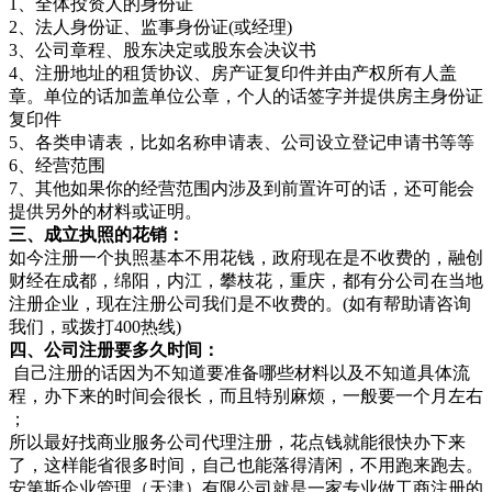
1、全体投资人的身份证
2、法人身份证、监事身份证(或经理)
3、公司章程、股东决定或股东会决议书
4、注册地址的租赁协议、房产证复印件并由产权所有人盖
章。单位的话加盖单位公章，个人的话签字并提供房主身份证
复印件
5、各类申请表，比如名称申请表、公司设立登记申请书等等
6、经营范围
7、其他如果你的经营范围内涉及到前置许可的话，还可能会
提供另外的材料或证明。
三、成立执照的花销：
如今注册一个执照基本不用花钱，政府现在是不收费的，融创
财经在成都，绵阳，内江，攀枝花，重庆，都有分公司在当地
注册企业，现在注册公司我们是不收费的。(如有帮助请咨询
我们，或拨打400热线)
四、公司注册要多久时间：
自己注册的话因为不知道要准备哪些材料以及不知道具体流
程，办下来的时间会很长，而且特别麻烦，一般要一个月左右
；
所以最好找商业服务公司代理注册，花点钱就能很快办下来
了，这样能省很多时间，自己也能落得清闲，不用跑来跑去。
安第斯企业管理（天津）有限公司就是一家专业做工商注册的