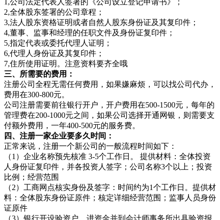
1,公司法定代表人签署的《公司设立登记申请书》；
2,全体股东签署的公司章程；
3,法人股东资格证明或者自然人股东身份证及其复印件；
4,董事、监事和经理的任职文件及身份证复印件；
5,指定代表或委托代理人证明；
6,代理人身份证及其复印件；
7,住所使用证明。注意资料要齐全哦
三、所需要的费用：
注册公司全程无需任何费用，如果嫌麻烦，可以找公司代办，
费用在300-800元。
公司注册需要前往银行开户，开户费用在500-1500元，每年的
管理费在200-1000元之间，如果公司选择开通网银，则需要支
付额外费用，一年400-500元的服务费。
四、注册一家企业要多久时间：
正常来说，注册一个新公司的一般流程时间如下：
（1）企业名称预先核准 3-5个工作日。 提供材料：全体投资
人身份证复印件，并各投资人签字；公司名称3个以上；投资
比例；经营范围
（2）工商网点核实身份及签字：时间约为1个工作日。提供材
料：全体股东身份证原件；核定详细经营范围；监事人员身份
证原件
（3）银行开设验资户、进资金并到会计师事务所出具验资报