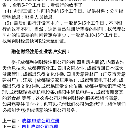
告 ，全程5-7个工作日，看银行的效率了
（4）办理三证：时间约为约15个工作日。提供材料：公司经
营地信息；财务人员信息。
（5）最后到银行开设基本户，一般是5-15个工作日，不同银
行的效率不同。当然，这是自己注册所需要的时间，找代理公
司办的话需要的时间肯定会更少，一般是在10-15个工作日。
找融创财经最快可以2天拿到证。
融创财经注册企业客户实例：
委托成都融创财经注册公司的有 四川熠杰商贸, 内蒙古浩
天信息技术, 成都迎辉化工, 四川玄同农业, 成都市回归本源大
健康管理, 成都思乐得文化传播, 四川天意建材厂（广汉市天意
建材厂）, 汪斌（成都瑞沃家居用品）, 成都帝豪电子技术, 成
都思乐得文化传播, 成都易民堂文化传播, 成都中玺知识产权代
理, 成都晓瑞鑫德机电设备, 绵阳中润机电科技, 成都市新繁真
的老食品 等等，这么多公司对融创财经的服务都相当满意。
如果您要注册企业，也可以托付我们公司为您代理，相信我们
必须能为您提供满意的注册公司服务。
上一篇：
成都 申请公司注册
下一篇：
四川成都公司办理