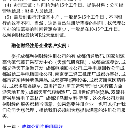
（4）办理三证：时间约为约15个工作日。提供材料：公司经
营地信息；财务人员信息。
（5）最后到银行开设基本户，一般是5-15个工作日，不同银
行的效率不同。当然，这是自己注册所需要的时间，找代理公
司办的话需要的时间肯定会更少，一般是在10-15个工作日。
找融创财经最快可以2天拿到证。
融创财经注册企业客户实例：
委托成都融创财经注册公司的有 成都佰通数码, 国家能源
高含硫气藏开采研发中心（天然气研究院）, 成都鼎源餐饮, 成
都义游天下旅游开发, 成都电脑回收公司,二手电脑回收公司成
都诚信二手电脑回收公司, 南京第二轻工机床厂成都办事处, 成
都市芷东特种劳保用品, 成都赛宇照明设备, 成都迈斯克医药科
技, 成都多联鑫建材, 四川行四方房车运营管理(北京行四方旅
游营地开发), 成都天宝气模制造厂, 四川世纪恒创贸易, 双流县
新兴星海电子器材厂, 成都洋马新材料 等等，这么多公司对融
创财经的服务都相当满意。如果您要注册企业，也可以托付我
们公司为您代理，相信我们必须能为您提供满意的注册公司服
务。
上一篇：
成都公司注册哪里好