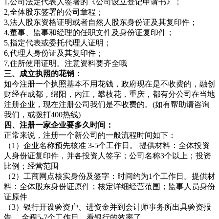
1,公司法定代表人签署的《公司设立登记申请书》；
2,全体股东签署的公司章程；
3,法人股东资格证明或者自然人股东身份证及其复印件；
4,董事、监事和经理的任职文件及身份证复印件；
5,指定代表或委托代理人证明；
6,代理人身份证及其复印件；
7,住所使用证明。注意资料要齐全哦
三、成立执照的花销：
如今注册一个执照基本不用花钱，政府现在是不收费的，融创
财经在成都，绵阳，内江，攀枝花，重庆，都有分公司在当地
注册企业，现在注册公司我们是不收费的。(如有帮助请咨询
我们，或拨打400热线)
四、注册一家企业要多久时间：
正常来说，注册一个新公司的一般流程时间如下：
（1）企业名称预先核准 3-5个工作日。 提供材料：全体投资
人身份证复印件，并各投资人签字；公司名称3个以上；投资
比例；经营范围
（2）工商网点核实身份及签字：时间约为1个工作日。提供材
料：全体股东身份证原件；核定详细经营范围；监事人员身份
证原件
（3）银行开设验资户、进资金并到会计师事务所出具验资报
告 ，全程5-7个工作日，看银行的效率了