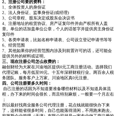
2、注册公司要的资料：
1、全体投资人的身份证
2、法人身份证、监事身份证(或经理)
3、公司章程、股东决定或股东会决议书
4、注册地址的租赁协议、房产证复印件并由产权所有人盖
章。单位的话加盖单位公章，个人的话签字并提供房主身份证
复印件
5、各类申请表，比如名称申请表、公司设立登记申请书等等
6、经营范围
7、其他如果你的经营范围内涉及到前置许可的话，还可能会
提供另外的材料或证明。
三、现在注册公司怎么收费的：
融创财经为大家在川渝地区提供0元工商注册活动。选择我们
代理记账，每月低至99元。十五年深耕财税行业。两百余人税
务团队。服务客户上万家。川渝地区真0元注册。
四、公司注册要多久时间：
自己注册的话因为不知道要准备哪些材料以及不知道具体流
程，办下来的时间会很长，而且特别麻烦，一般要一个月左右
；
所以最好找商业服务公司代理注册，花点钱就能很快办下来
了，这样能省很多时间，自己也能落得清闲，不用跑来跑去。
安第斯企业管理（天津）有限公司就是一家专业做工商注册的