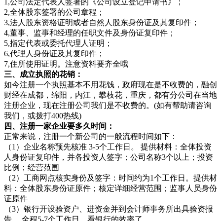
1,公司法定代表人签署的《公司设立登记申请书》；
2,全体股东签署的公司章程；
3,法人股东资格证明或者自然人股东身份证及其复印件；
4,董事、监事和经理的任职文件及身份证复印件；
5,指定代表或委托代理人证明；
6,代理人身份证及其复印件；
7,住所使用证明。注意资料要齐全哦
三、成立执照的花销：
如今注册一个执照基本不用花钱，政府现在是不收费的，融创
财经在成都，绵阳，内江，攀枝花，重庆，都有分公司在当地
注册企业，现在注册公司我们是不收费的。(如有帮助请咨询
我们，或拨打400热线)
四、注册一家企业要多久时间：
正常来说，注册一个新公司的一般流程时间如下：
（1）企业名称预先核准 3-5个工作日。 提供材料：全体投资
人身份证复印件，并各投资人签字；公司名称3个以上；投资
比例；经营范围
（2）工商网点核实身份及签字：时间约为1个工作日。提供材
料：全体股东身份证原件；核定详细经营范围；监事人员身份
证原件
（3）银行开设验资户、进资金并到会计师事务所出具验资报
告 ，全程5-7个工作日，看银行的效率了