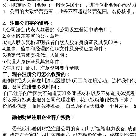
公司拟定的公司名称（一般为5-10个），进行企业名称的预
4、公司的大致经营范围，业务不可超过经营范围。名称核准
2、注册公司要的资料：
1,公司法定代表人签署的《公司设立登记申请书》；
2,全体股东签署的公司章程；
3,法人股东资格证明或者自然人股东身份证及其复印件；
4,董事、监事和经理的任职文件及身份证复印件；
5,指定代表或委托代理人证明；
6,代理人身份证及其复印件；
7,住所使用证明。注意资料要齐全哦
三、现在注册公司怎么收费的：
融创财经为大家在川渝地区提供0元工商注册活动。选择我们代
四、公司注册要多久时间：
自己注册的话因为不知道要准备哪些材料以及不知道具体流程
所以最好找商业服务公司代理注册，花点钱就能很快办下来了
价格很优惠，而且效率很高，自己办的话大概要一个月左右，
融创财经注册企业客户实例：
委托成都融创财经注册公司的有 四川斯坦福电力设备, 成都新
窗, 成都左丹家私, 四川蓝涛商贸, 成都粒粒鲜米业, 成都 朗