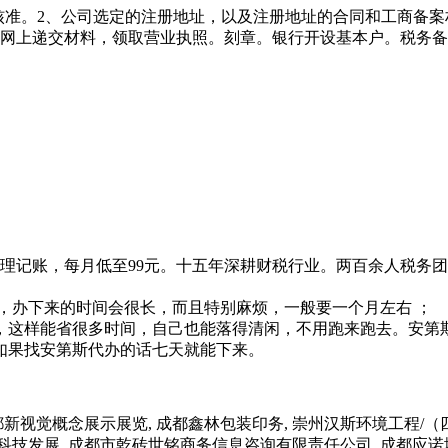
先核准。2、公司选定的注册地址，以及注册地址的合同和工商备
，网上递交材料，领取营业执照。刻章。银行开设基本户。税务
理记账，每月低至99元。十五年深耕财税行业。两百余人税务
，办下来的时间会很长，而且特别麻烦，一般要一个月左右 ；
，这样能省很多时间，自己也能落得清闲，不用跑来跑去。安第
如果找安第斯代办的话七天就能下来。
视觉概念展示展览, 成都鑫林包装印务, 崇州汉斯环境工程/（四
锐芯科技发展, 成都市乾砖世铭商务信息咨询有限责任公司, 成都应诺