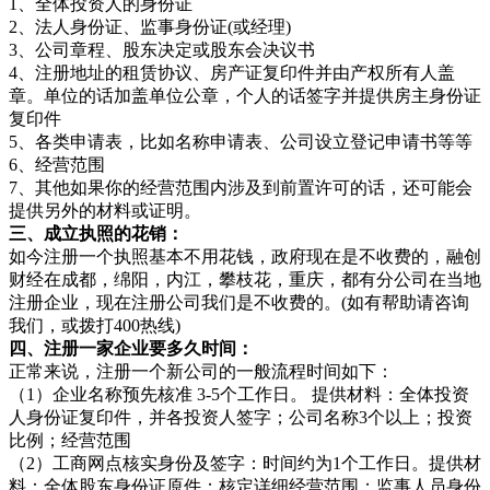
1、全体投资人的身份证
2、法人身份证、监事身份证(或经理)
3、公司章程、股东决定或股东会决议书
4、注册地址的租赁协议、房产证复印件并由产权所有人盖
章。单位的话加盖单位公章，个人的话签字并提供房主身份证
复印件
5、各类申请表，比如名称申请表、公司设立登记申请书等等
6、经营范围
7、其他如果你的经营范围内涉及到前置许可的话，还可能会
提供另外的材料或证明。
三、成立执照的花销：
如今注册一个执照基本不用花钱，政府现在是不收费的，融创
财经在成都，绵阳，内江，攀枝花，重庆，都有分公司在当地
注册企业，现在注册公司我们是不收费的。(如有帮助请咨询
我们，或拨打400热线)
四、注册一家企业要多久时间：
正常来说，注册一个新公司的一般流程时间如下：
（1）企业名称预先核准 3-5个工作日。 提供材料：全体投资
人身份证复印件，并各投资人签字；公司名称3个以上；投资
比例；经营范围
（2）工商网点核实身份及签字：时间约为1个工作日。提供材
料：全体股东身份证原件；核定详细经营范围；监事人员身份