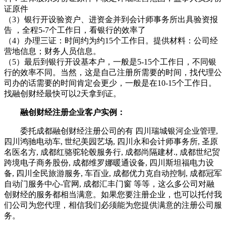
证原件
（3）银行开设验资户、进资金并到会计师事务所出具验资报
告 ，全程5-7个工作日，看银行的效率了
（4）办理三证：时间约为约15个工作日。提供材料：公司经
营地信息；财务人员信息。
（5）最后到银行开设基本户，一般是5-15个工作日，不同银
行的效率不同。当然，这是自己注册所需要的时间，找代理公
司办的话需要的时间肯定会更少，一般是在10-15个工作日。
找融创财经最快可以2天拿到证。
融创财经注册企业客户实例：
委托成都融创财经注册公司的有 四川瑞城银河企业管理,
四川鸿驰电动车, 世纪美园艺场, 四川永和会计师事务所, 圣原
名医名方, 成都红骆驼轮毂服务行, 成都尚隔建材., 成都世纪贸
跨境电子商务股份, 成都维罗娜暖通设备, 四川斯坦福电力设
备, 四川全民旅游服务, 车百业, 成都优力克自动控制, 成都冠军
自动门服务中心-官网, 成都汇丰门窗 等等，这么多公司对融
创财经的服务都相当满意。如果您要注册企业，也可以托付我
们公司为您代理，相信我们必须能为您提供满意的注册公司服
务。