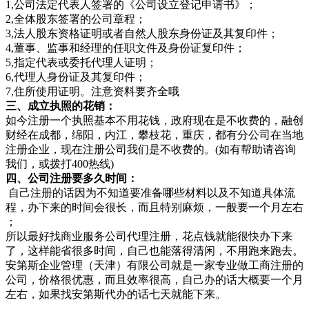
1,公司法定代表人签署的《公司设立登记申请书》；
2,全体股东签署的公司章程；
3,法人股东资格证明或者自然人股东身份证及其复印件；
4,董事、监事和经理的任职文件及身份证复印件；
5,指定代表或委托代理人证明；
6,代理人身份证及其复印件；
7,住所使用证明。注意资料要齐全哦
三、成立执照的花销：
如今注册一个执照基本不用花钱，政府现在是不收费的，融创
财经在成都，绵阳，内江，攀枝花，重庆，都有分公司在当地
注册企业，现在注册公司我们是不收费的。(如有帮助请咨询
我们，或拨打400热线)
四、公司注册要多久时间：
自己注册的话因为不知道要准备哪些材料以及不知道具体流
程，办下来的时间会很长，而且特别麻烦，一般要一个月左右
；
所以最好找商业服务公司代理注册，花点钱就能很快办下来
了，这样能省很多时间，自己也能落得清闲，不用跑来跑去。
安第斯企业管理（天津）有限公司就是一家专业做工商注册的
公司，价格很优惠，而且效率很高，自己办的话大概要一个月
左右，如果找安第斯代办的话七天就能下来。