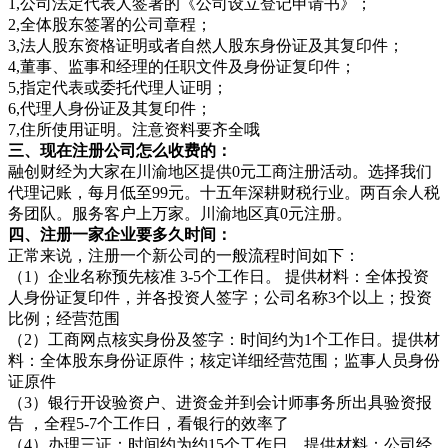
1,公司法定代表人签署的《公司设立登记申请书》；
2,全体股东签署的公司章程；
3,法人股东资格证明或者自然人股东身份证及其复印件；
4,董事、监事和经理的任职文件及身份证复印件；
5,指定代表或委托代理人证明；
6,代理人身份证及其复印件；
7,住所使用证明。注意资料要齐全哦
三、现在注册公司怎么收费的：
融创财经为大家在川渝地区提供0元工商注册活动。选择我们
代理记账，每月低至99元。十五年深耕财税行业。两百余人税
务团队。服务客户上万家。川渝地区真0元注册。
四、注册一家企业要多久时间：
正常来说，注册一个新公司的一般流程时间如下：
（1）企业名称预先核准 3-5个工作日。 提供材料：全体投资
人身份证复印件，并各投资人签字；公司名称3个以上；投资
比例；经营范围
（2）工商网点核实身份及签字：时间约为1个工作日。提供材
料：全体股东身份证原件；核定详细经营范围；监事人员身份
证原件
（3）银行开设验资户、进资金并到会计师事务所出具验资报
告 ，全程5-7个工作日，看银行的效率了
（4）办理三证：时间约为约15个工作日。提供材料：公司经