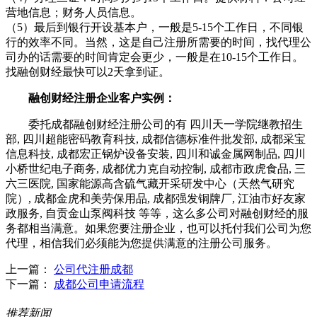
营地信息；财务人员信息。
（5）最后到银行开设基本户，一般是5-15个工作日，不同银
行的效率不同。当然，这是自己注册所需要的时间，找代理公
司办的话需要的时间肯定会更少，一般是在10-15个工作日。
找融创财经最快可以2天拿到证。
融创财经注册企业客户实例：
委托成都融创财经注册公司的有 四川天一学院继教招生
部, 四川超能密码教育科技, 成都信德标准件批发部, 成都采宝
信息科技, 成都宏正锅炉设备安装, 四川和诚金属网制品, 四川
小桥世纪电子商务, 成都优力克自动控制, 成都市政虎食品, 三
六三医院, 国家能源高含硫气藏开采研发中心（天然气研究
院）, 成都金虎和美劳保用品, 成都强发铜牌厂, 江油市好友家
政服务, 自贡金山泵阀科技 等等，这么多公司对融创财经的服
务都相当满意。如果您要注册企业，也可以托付我们公司为您
代理，相信我们必须能为您提供满意的注册公司服务。
上一篇：
公司代注册成都
下一篇：
成都公司申请流程
推荐新闻