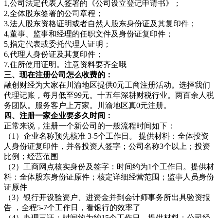
1,公司法定代表人签署的《公司设立登记申请书》；
2,全体股东签署的公司章程；
3,法人股东资格证明或者自然人股东身份证及其复印件；
4,董事、监事和经理的任职文件及身份证复印件；
5,指定代表或委托代理人证明；
6,代理人身份证及其复印件；
7,住所使用证明。注意资料要齐全哦
三、现在注册公司怎么收费的：
融创财经为大家在川渝地区提供0元工商注册活动。选择我们
代理记账，每月低至99元。十五年深耕财税行业。两百余人税
务团队。服务客户上万家。川渝地区真0元注册。
四、注册一家企业要多久时间：
正常来说，注册一个新公司的一般流程时间如下：
（1）企业名称预先核准 3-5个工作日。 提供材料：全体投资
人身份证复印件，并各投资人签字；公司名称3个以上；投资
比例；经营范围
（2）工商网点核实身份及签字：时间约为1个工作日。提供材
料：全体股东身份证原件；核定详细经营范围；监事人员身份
证原件
（3）银行开设验资户、进资金并到会计师事务所出具验资报
告 ，全程5-7个工作日，看银行的效率了
（4）办理三证：时间约为约15个工作日。提供材料：公司经