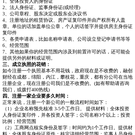
1、全体投资人的身份证
2、法人身份证、监事身份证(或经理)
3、公司章程、股东决定或股东会决议书
4、注册地址的租赁协议、房产证复印件并由产权所有人盖
章。单位的话加盖单位公章，个人的话签字并提供房主身份证
复印件
5、各类申请表，比如名称申请表、公司设立登记申请书等等
6、经营范围
7、其他如果你的经营范围内涉及到前置许可的话，还可能会
提供另外的材料或证明。
三、成立执照的花销：
如今注册一个执照基本不用花钱，政府现在是不收费的，融创
财经在成都，绵阳，内江，攀枝花，重庆，都有分公司在当地
注册企业，现在注册公司我们是不收费的。(如有帮助请咨询
我们，或拨打400热线)
四、注册一家企业要多久时间：
正常来说，注册一个新公司的一般流程时间如下：
（1）企业名称预先核准 3-5个工作日。 提供材料：全体投资
人身份证复印件，并各投资人签字；公司名称3个以上；投资
比例；经营范围
（2）工商网点核实身份及签字：时间约为1个工作日。提供材
料：全体股东身份证原件；核定详细经营范围；监事人员身份