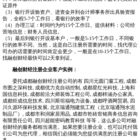
证原件
（3）银行开设验资户、进资金并到会计师事务所出具验资报
告 ，全程5-7个工作日，看银行的效率了
（4）办理三证：时间约为约15个工作日。提供材料：公司经
营地信息；财务人员信息。
（5）最后到银行开设基本户，一般是5-15个工作日，不同银
行的效率不同。当然，这是自己注册所需要的时间，找代理公
司办的话需要的时间肯定会更少，一般是在10-15个工作日。
找融创财经最快可以2天拿到证。
融创财经注册企业客户实例：
委托成都融创财经注册公司的有 四川元圆门窗工程, 成都
市图之深科技, 成都优力克自动控制, 成都星红光科技, 上海和
国信息科技, 成都前沿大师装饰工程公司, 成都梓涵办公家具,
成都炬成信息技术, 四川斯坦福电力设备, 成都呼酒网贸易, 四
川久源环保科技发展, 北京瑞通翔建筑工程（北京瑞通翔水泥
制品厂）, 成都市和润家居用品, 成都市乾砖世铭商务信息咨询
有限责任公司, 四川超能密码教育科技 等等，这么多公司对融
创财经的服务都相当满意。如果您要注册企业，也可以托付我
们公司为您代理，相信我们必须能为您提供满意的注册公司服