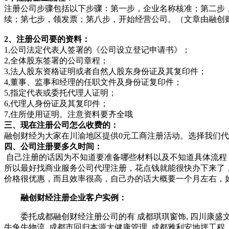
注册公司步骤包括以下步骤：第一步，企业名称核准；第二步
续；第七步，领发票；第八步，开始经营公司。（文章由融创财经编辑：
2、注册公司要的资料：
1,公司法定代表人签署的《公司设立登记申请书》；
2,全体股东签署的公司章程；
3,法人股东资格证明或者自然人股东身份证及其复印件；
4,董事、监事和经理的任职文件及身份证复印件；
5,指定代表或委托代理人证明；
6,代理人身份证及其复印件；
7,住所使用证明。注意资料要齐全哦
三、现在注册公司怎么收费的：
融创财经为大家在川渝地区提供0元工商注册活动。选择我们代
四、公司注册要多久时间：
自己注册的话因为不知道要准备哪些材料以及不知道具体流程
所以最好找商业服务公司代理注册，花点钱就能很快办下来了
价格很优惠，而且效率很高，自己办的话大概要一个月左右，
融创财经注册企业客户实例：
委托成都融创财经注册公司的有 成都琪琪窗饰, 四川康盛文化传
牛兔牛物流, 成都市回归本源大健康管理, 成都雅利安地坪工程,