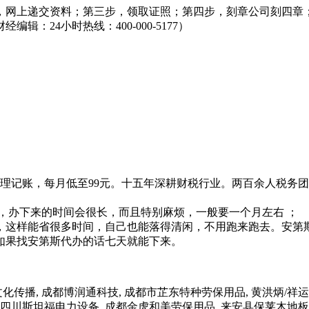
，网上递交资料；第三步，领取证照；第四步，刻章公司刻四章
24小时热线：400-000-5177）
理记账，每月低至99元。十五年深耕财税行业。两百余人税务
，办下来的时间会很长，而且特别麻烦，一般要一个月左右 ；
，这样能省很多时间，自己也能落得清闲，不用跑来跑去。安第
如果找安第斯代办的话七天就能下来。
播, 成都博润通科技, 成都市芷东特种劳保用品, 黄洪炳/祥运园
 四川斯坦福电力设备, 成都金虎和美劳保用品, 来安县保莱木地