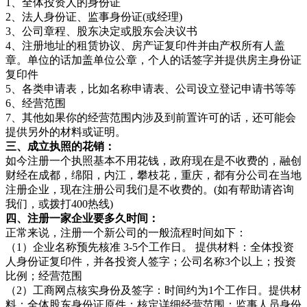
1、全体投资人的身份证
2、法人身份证、监事身份证(或经理)
3、公司章程、股东决定或股东会决议书
4、注册地址的租赁协议、房产证复印件并由产权所有人盖
章。单位的话加盖单位公章，个人的话签字并提供房主身份证
复印件
5、各类申请表，比如名称申请表、公司设立登记申请书等等
6、经营范围
7、其他如果你的经营范围内涉及到前置许可的话，还可能会
提供另外的材料或证明。
三、成立执照的花销：
如今注册一个执照基本不用花钱，政府现在是不收费的，融创
财经在成都，绵阳，内江，攀枝花，重庆，都有分公司在当地
注册企业，现在注册公司我们是不收费的。(如有帮助请咨询
我们，或拨打400热线)
四、注册一家企业要多久时间：
正常来说，注册一个新公司的一般流程时间如下：
（1）企业名称预先核准 3-5个工作日。 提供材料：全体投资
人身份证复印件，并各投资人签字；公司名称3个以上；投资
比例；经营范围
（2）工商网点核实身份及签字：时间约为1个工作日。提供材
料：全体股东身份证原件；核定详细经营范围；监事人员身份