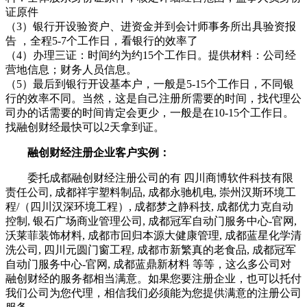
证原件
（3）银行开设验资户、进资金并到会计师事务所出具验资报
告 ，全程5-7个工作日，看银行的效率了
（4）办理三证：时间约为约15个工作日。提供材料：公司经
营地信息；财务人员信息。
（5）最后到银行开设基本户，一般是5-15个工作日，不同银
行的效率不同。当然，这是自己注册所需要的时间，找代理公
司办的话需要的时间肯定会更少，一般是在10-15个工作日。
找融创财经最快可以2天拿到证。
融创财经注册企业客户实例：
委托成都融创财经注册公司的有 四川商博软件科技有限
责任公司, 成都祥宇塑料制品, 成都永驰机电, 崇州汉斯环境工
程/（四川汉深环境工程）, 成都梦之静科技, 成都优力克自动
控制, 银石广场商业管理公司, 成都冠军自动门服务中心-官网,
沃莱菲装饰材料, 成都市回归本源大健康管理, 成都蓝星化学清
洗公司, 四川元圆门窗工程, 成都市新繁真的老食品, 成都冠军
自动门服务中心-官网, 成都蓝鼎新材料 等等，这么多公司对
融创财经的服务都相当满意。如果您要注册企业，也可以托付
我们公司为您代理，相信我们必须能为您提供满意的注册公司