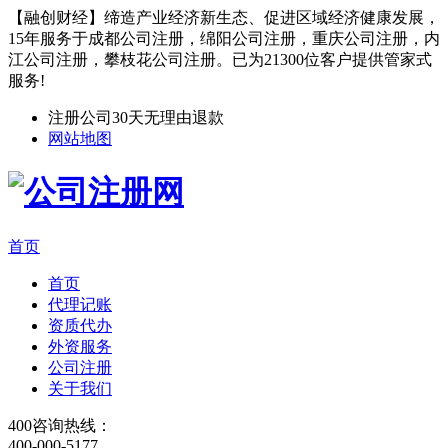
【融创财经】缔造产业经济新生态、促进区域经济健康发展，
15年服务于成都公司注册，绵阳公司注册，重庆公司注册，内
江公司注册，攀枝花公司注册。已为21300位客户提供管家式
服务!
注册公司30天无理由退款
网站地图
首页
首页
代理记账
资质代办
外资服务
公司注册
关于我们
400咨询热线：
400-000-5177