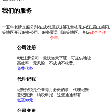
我们的服务
十五年老牌企服分别在,成都,重庆,绵阳,攀枝花,内江,眉山,简阳,
等地区开设服务公司。服务覆盖川渝等地区。各级
政企合作十
余年。
公司注册
0元注册公司，最快当天下证，可提供地址，
高效率，无风险，不成功不收费。
免费代办
代理记账
记账报税是企业每月必做的事，代理记账，
登记账册，纳税申报，这些通通都有
低至99元
公司变更