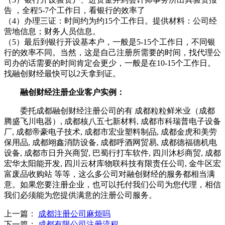
告 ，全程5-7个工作日，看银行的效率了
（4）办理三证：时间约为约15个工作日。提供材料：公司经
营地信息；财务人员信息。
（5）最后到银行开设基本户，一般是5-15个工作日，不同银
行的效率不同。当然，这是自己注册所需要的时间，找代理公
司办的话需要的时间肯定会更少，一般是在10-15个工作日。
找融创财经最快可以2天拿到证。
融创财经注册企业客户实例：
委托成都融创财经注册公司的有 成都粒粒鲜米业（成都
腾盛飞川电器）, 成都核八五七新材料, 成都市科瑞普电子设备
厂, 成都帝豪电子技术, 成都市宏业塑料制品, 成都金虎和美劳
保用品, 成都翊鑫消防设备, 成都呼酒网贸易, 成都德福德机电
设备, 成都市日升兴商贸, 巴蜀行打车软件, 四川沐杉商贸, 成都
宏华太阳能开发, 四川云材库物联科技有限责任公司, 金牛区宏
富废品收购站 等等，这么多公司对融创财经的服务都相当满
意。如果您要注册企业，也可以托付我们公司为您代理，相信
我们必须能为您提供满意的注册公司服务。
上一篇：
成都注册公司麻烦吗
下一篇：
成都有限公司注册流程