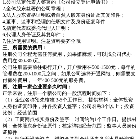
1,公司法定代表人签署的《公司设立登记申请书》；
2,全体股东签署的公司章程；
3,法人股东资格证明或者自然人股东身份证及其复印件；
4,董事、监事和经理的任职文件及身份证复印件；
5,指定代表或委托代理人证明；
6,代理人身份证及其复印件；
7,住所使用证明。注意资料要齐全哦
三、所需要的费用：
注册公司全程无需任何费用，如果嫌麻烦，可以找公司代办，
费用在300-800元。
公司注册需要前往银行开户，开户费用在500-1500元，每年的
管理费在200-1000元之间，如果公司选择开通网银，则需要支
付额外费用，一年400-500元的服务费。
四、注册一家企业要多久时间：
正常来说，注册一个新公司的一般流程时间如下：
（1）企业名称预先核准 3-5个工作日。 提供材料：全体投资
人身份证复印件，并各投资人签字；公司名称3个以上；投资
比例；经营范围
（2）工商网点核实身份及签字：时间约为1个工作日。提供材
料：全体股东身份证原件；核定详细经营范围；监事人员身份
证原件
（3）银行开设验资户、进资金并到会计师事务所出具验资报