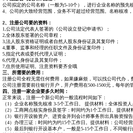
公司拟定的公司名称（一般为5-10个），进行企业名称的预
4、公司的大致经营范围，业务不可超过经营范围。名称核准
2、注册公司要的资料：
1,公司法定代表人签署的《公司设立登记申请书》；
2,全体股东签署的公司章程；
3,法人股东资格证明或者自然人股东身份证及其复印件；
4,董事、监事和经理的任职文件及身份证复印件；
5,指定代表或委托代理人证明；
6,代理人身份证及其复印件；
7,住所使用证明。注意资料要齐全哦
三、所需要的费用：
注册公司全程无需任何费用，如果嫌麻烦，可以找公司代办，费用在
公司注册需要前往银行开户，开户费用在500-1500元，每年的管
四、注册一家企业要多久时间：
正常来说，注册一个新公司的一般流程时间如下：
（1）企业名称预先核准 3-5个工作日。 提供材料：全体投
（2）工商网点核实身份及签字：时间约为1个工作日。提供
（3）银行开设验资户、进资金并到会计师事务所出具验资报告 
（4）办理三证：时间约为约15个工作日。提供材料：公司经
（5）最后到银行开设基本户，一般是5-15个工作日，不同银