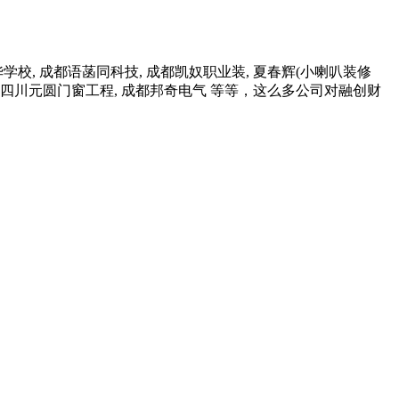
, 成都语菡同科技, 成都凯奴职业装, 夏春辉(小喇叭装修
, 四川元圆门窗工程, 成都邦奇电气 等等，这么多公司对融创财