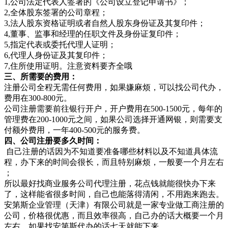
1,公司法定代表人签署的《公司设立登记申请书》；
2,全体股东签署的公司章程；
3,法人股东资格证明或者自然人股东身份证及其复印件；
4,董事、监事和经理的任职文件及身份证复印件；
5,指定代表或委托代理人证明；
6,代理人身份证及其复印件；
7,住所使用证明。注意资料要齐全哦
三、所需要的费用：
注册公司全程无需任何费用，如果嫌麻烦，可以找公司代办，
费用在300-800元。
公司注册需要前往银行开户，开户费用在500-1500元，每年的
管理费在200-1000元之间，如果公司选择开通网银，则需要支
付额外费用，一年400-500元的服务费。
四、公司注册要多久时间：
自己注册的话因为不知道要准备哪些材料以及不知道具体流
程，办下来的时间会很长，而且特别麻烦，一般要一个月左右
；
所以最好找商业服务公司代理注册，花点钱就能很快办下来
了，这样能省很多时间，自己也能落得清闲，不用跑来跑去。
安第斯企业管理（天津）有限公司就是一家专业做工商注册的
公司，价格很优惠，而且效率很高，自己办的话大概要一个月
左右，如果找安第斯代办的话七天就能下来。