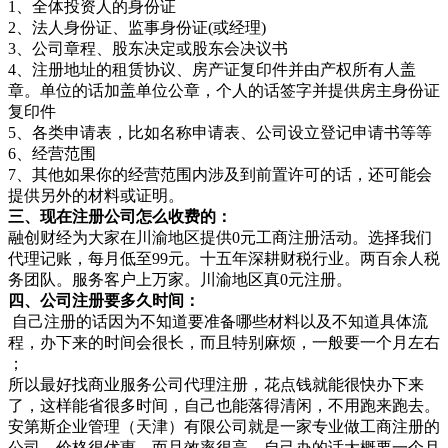
1、全体投资人的身份证
2、法人身份证、监事身份证(或经理)
3、公司章程、股东决定或股东会决议书
4、注册地址的租赁协议、房产证复印件并由产权所有人盖
章。单位的话加盖单位公章，个人的话签字并提供房主身份证
复印件
5、各类申请表，比如名称申请表、公司设立登记申请书等等
6、经营范围
7、其他如果你的经营范围内涉及到前置许可的话，还可能会
提供另外的材料或证明。
三、现在注册公司怎么收费的：
融创财经为大家在川渝地区提供0元工商注册活动。选择我们
代理记账，每月低至99元。十五年深耕财税行业。两百余人税
务团队。服务客户上万家。川渝地区真0元注册。
四、公司注册要多久时间：
自己注册的话因为不知道要准备哪些材料以及不知道具体流
程，办下来的时间会很长，而且特别麻烦，一般要一个月左右
；
所以最好找商业服务公司代理注册，花点钱就能很快办下来
了，这样能省很多时间，自己也能落得清闲，不用跑来跑去。
安第斯企业管理（天津）有限公司就是一家专业做工商注册的
公司，价格很优惠，而且效率很高，自己办的话大概要一个月