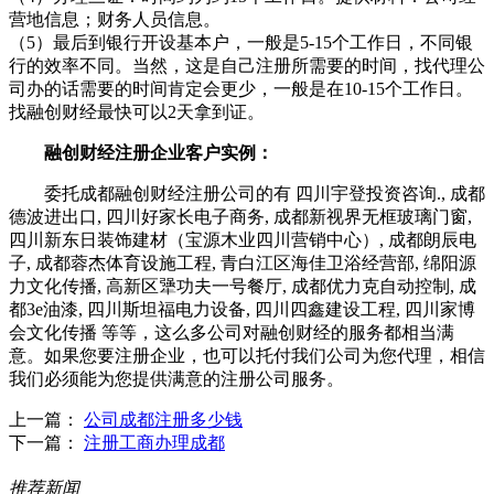
营地信息；财务人员信息。
（5）最后到银行开设基本户，一般是5-15个工作日，不同银
行的效率不同。当然，这是自己注册所需要的时间，找代理公
司办的话需要的时间肯定会更少，一般是在10-15个工作日。
找融创财经最快可以2天拿到证。
融创财经注册企业客户实例：
委托成都融创财经注册公司的有 四川宇登投资咨询., 成都
德波进出口, 四川好家长电子商务, 成都新视界无框玻璃门窗,
四川新东日装饰建材（宝源木业四川营销中心）, 成都朗辰电
子, 成都蓉杰体育设施工程, 青白江区海佳卫浴经营部, 绵阳源
力文化传播, 高新区犟功夫一号餐厅, 成都优力克自动控制, 成
都3e油漆, 四川斯坦福电力设备, 四川四鑫建设工程, 四川家博
会文化传播 等等，这么多公司对融创财经的服务都相当满
意。如果您要注册企业，也可以托付我们公司为您代理，相信
我们必须能为您提供满意的注册公司服务。
上一篇：
公司成都注册多少钱
下一篇：
注册工商办理成都
推荐新闻