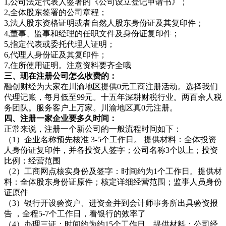
1,公司法定代表人签署的《公司设立登记申请书》；
2,全体股东签署的公司章程；
3,法人股东资格证明或者自然人股东身份证及其复印件；
4,董事、监事和经理的任职文件及身份证复印件；
5,指定代表或委托代理人证明；
6,代理人身份证及其复印件；
7,住所使用证明。注意资料要齐全哦
三、现在注册公司怎么收费的：
融创财经为大家在川渝地区提供0元工商注册活动。选择我们
代理记账，每月低至99元。十五年深耕财税行业。两百余人税
务团队。服务客户上万家。川渝地区真0元注册。
四、注册一家企业要多久时间：
正常来说，注册一个新公司的一般流程时间如下：
（1）企业名称预先核准 3-5个工作日。 提供材料：全体投资
人身份证复印件，并各投资人签字；公司名称3个以上；投资
比例；经营范围
（2）工商网点核实身份及签字：时间约为1个工作日。提供材
料：全体股东身份证原件；核定详细经营范围；监事人员身份
证原件
（3）银行开设验资户、进资金并到会计师事务所出具验资报
告 ，全程5-7个工作日，看银行的效率了
（4）办理三证：时间约为约15个工作日。提供材料：公司经