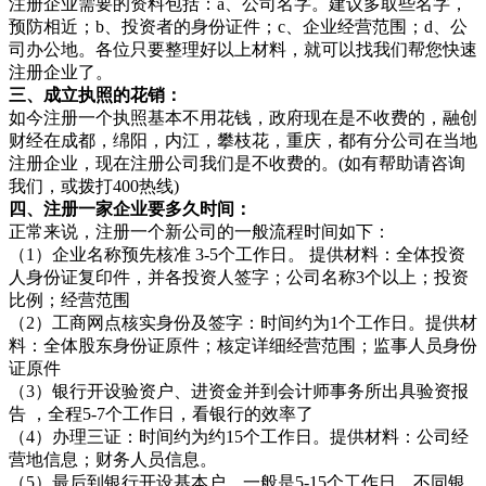
注册企业需要的资料包括：a、公司名字。建议多取些名字，
预防相近；b、投资者的身份证件；c、企业经营范围；d、公
司办公地。各位只要整理好以上材料，就可以找我们帮您快速
注册企业了。
三、成立执照的花销：
如今注册一个执照基本不用花钱，政府现在是不收费的，融创
财经在成都，绵阳，内江，攀枝花，重庆，都有分公司在当地
注册企业，现在注册公司我们是不收费的。(如有帮助请咨询
我们，或拨打400热线)
四、注册一家企业要多久时间：
正常来说，注册一个新公司的一般流程时间如下：
（1）企业名称预先核准 3-5个工作日。 提供材料：全体投资
人身份证复印件，并各投资人签字；公司名称3个以上；投资
比例；经营范围
（2）工商网点核实身份及签字：时间约为1个工作日。提供材
料：全体股东身份证原件；核定详细经营范围；监事人员身份
证原件
（3）银行开设验资户、进资金并到会计师事务所出具验资报
告 ，全程5-7个工作日，看银行的效率了
（4）办理三证：时间约为约15个工作日。提供材料：公司经
营地信息；财务人员信息。
（5）最后到银行开设基本户，一般是5-15个工作日，不同银