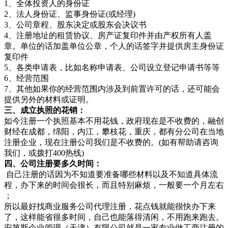
1、全体投资人的身份证
2、法人身份证、监事身份证(或经理)
3、公司章程、股东决定或股东会决议书
4、注册地址的租赁协议、房产证复印件并由产权所有人盖
章。单位的话加盖单位公章，个人的话签字并提供房主身份证
复印件
5、各类申请表，比如名称申请表、公司设立登记申请书等等
6、经营范围
7、其他如果你的经营范围内涉及到前置许可的话，还可能会
提供另外的材料或证明。
三、成立执照的花销：
如今注册一个执照基本不用花钱，政府现在是不收费的，融创
财经在成都，绵阳，内江，攀枝花，重庆，都有分公司在当地
注册企业，现在注册公司我们是不收费的。(如有帮助请咨询
我们，或拨打400热线)
四、公司注册要多久时间：
自己注册的话因为不知道要准备哪些材料以及不知道具体流
程，办下来的时间会很长，而且特别麻烦，一般要一个月左右
；
所以最好找商业服务公司代理注册，花点钱就能很快办下来
了，这样能省很多时间，自己也能落得清闲，不用跑来跑去。
安第斯企业管理（天津）有限公司就是一家专业做工商注册的