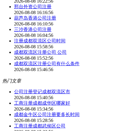
2026-08-08 16:22:56
邢台外资公司注册
2026-08-08 16:16:56
葫芦岛香港公司注册
2026-08-08 16:10:56
三沙香港公司注册
2026-08-08 16:04:56
注册成都双流区公司时间
2026-08-08 15:58:56
成都双流区注册公司 公司
2026-08-08 15:52:56
成都双流区注册公司有什么条件
2026-08-08 15:46:56
热门文章
公司注册登记成都双流区市
2026-08-08 15:40:56
工商注册成都成华区哪家好
2026-08-08 15:34:56
成都金牛区公司注册要多长时间
2026-08-08 15:28:56
工商注册成都武侯区公司