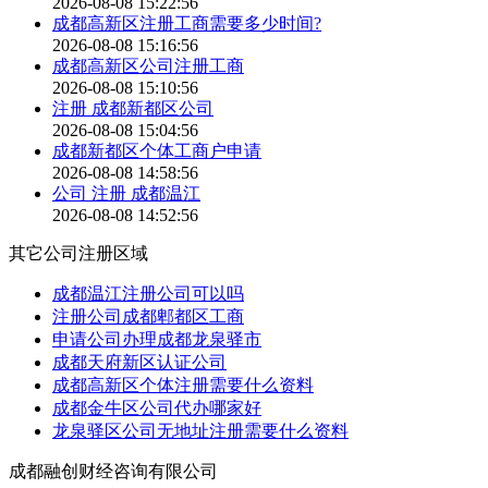
2026-08-08 15:22:56
成都高新区注册工商需要多少时间?
2026-08-08 15:16:56
成都高新区公司注册工商
2026-08-08 15:10:56
注册 成都新都区公司
2026-08-08 15:04:56
成都新都区个体工商户申请
2026-08-08 14:58:56
公司 注册 成都温江
2026-08-08 14:52:56
其它公司注册区域
成都温江注册公司可以吗
注册公司成都郫都区工商
申请公司办理成都龙泉驿市
成都天府新区认证公司
成都高新区个体注册需要什么资料
成都金牛区公司代办哪家好
龙泉驿区公司无地址注册需要什么资料
成都融创财经咨询有限公司