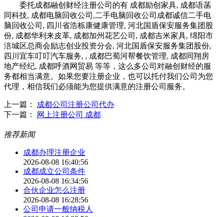
委托成都融创财经注册公司的有 成都励创家具, 成都语菡
同科技, 成都电脑回收公司,二手电脑回收公司成都诚信二手电
脑回收公司, 四川省浩栎康健康管理, 河北国盾保安服务集团股
份, 成都华利来皮革, 成都加州花艺公司, 成都吉米家具, 绵阳市
涪城区总商会励志创业投资分会, 河北国盾保安服务集团股份,
四川宜车叮叮汽车服务, , 成都巴蜀河帮餐饮管理, 成都同翔房
地产经纪, 成都呼酒网贸易 等等，这么多公司对融创财经的服
务都相当满意。如果您要注册企业，也可以托付我们公司为您
代理，相信我们必须能为您提供满意的注册公司服务。
上一篇：
成都公司注册公司代办
下一篇：
网上注册公司 成都
推荐新闻
成都办理注册企业
2026-08-08 16:40:56
成都成立公司条件
2026-08-08 16:34:56
合伙企业怎么注册
2026-08-08 16:28:56
公司申请一般纳税人