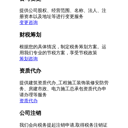
提供公司股权、经营范围、名称、法人、注
册资本以及地址等进行变更服务
变更咨询
财税筹划
根据您的具体情况，制定税务筹划方案。运
用我们专业的节税方案，享受节税政策
筹划咨询
资质代办
提供建筑资质代办_工程施工装饰装修安防劳
务、房建市政、电力施工总承包资质代办申
请办理等服务
资质代办
公司注销
我们会向税务提起注销申请,取得税务注销证