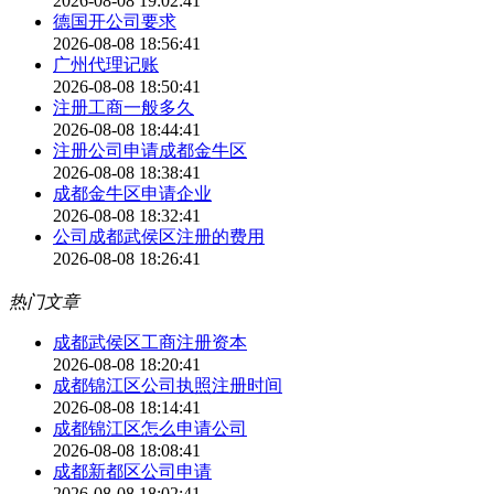
2026-08-08 19:02:41
德国开公司要求
2026-08-08 18:56:41
广州代理记账
2026-08-08 18:50:41
注册工商一般多久
2026-08-08 18:44:41
注册公司申请成都金牛区
2026-08-08 18:38:41
成都金牛区申请企业
2026-08-08 18:32:41
公司成都武侯区注册的费用
2026-08-08 18:26:41
热门文章
成都武侯区工商注册资本
2026-08-08 18:20:41
成都锦江区公司执照注册时间
2026-08-08 18:14:41
成都锦江区怎么申请公司
2026-08-08 18:08:41
成都新都区公司申请
2026-08-08 18:02:41