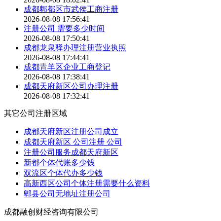
成都郫都区市武侯工商注册
2026-08-08 17:56:41
注册公司 需要多少时间
2026-08-08 17:50:41
成都龙泉驿办理注册营业执照
2026-08-08 17:44:41
成都青羊区企业工商登记
2026-08-08 17:38:41
成都天府新区公司办理注册
2026-08-08 17:32:41
其它公司注册区域
成都天府新区注册公司成立
成都天府新区 公司注册 公司
注册公司服务成都天府新区
新都个体代账多少钱
双流区个体代办多少钱
高新西区公司个体注册需要什么资料
郫县公司无地址注册公司
成都融创财经咨询有限公司