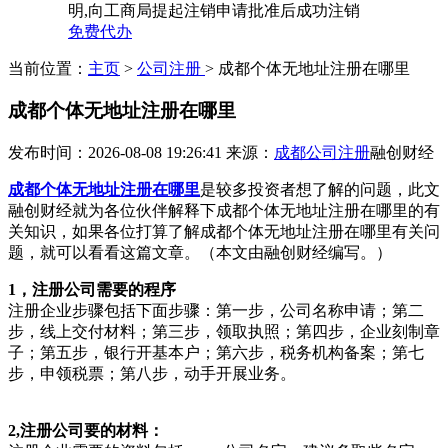
明,向工商局提起注销申请批准后成功注销
免费代办
当前位置：
主页
>
公司注册
> 成都个体无地址注册在哪里
成都个体无地址注册在哪里
发布时间：2026-08-08 19:26:41
来源：
成都公司注册
融创财经
成都个体无地址注册在哪里
是较多投资者想了解的问题，此文
融创财经就为各位伙伴解释下成都个体无地址注册在哪里的有
关知识，如果各位打算了解成都个体无地址注册在哪里有关问
题，就可以看看这篇文章。（本文由融创财经编写。）
1，注册公司需要的程序
注册企业步骤包括下面步骤：第一步，公司名称申请；第二
步，线上交付材料；第三步，领取执照；第四步，企业刻制章
子；第五步，银行开基本户；第六步，税务机构备案；第七
步，申领税票；第八步，动手开展业务。
2,注册公司要的材料：