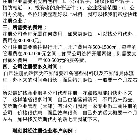
注册企业需要的资料包括：a、公司名字。建议多取些名字，
预防相近；b、投资者的身份证件；c、企业经营范围；d、公
司办公地。各位只要整理好以上材料，就可以找我们帮您快速
注册企业了。
三、所需要的费用：
注册公司全程无需任何费用，如果嫌麻烦，可以找公司代办，
费用在300-800元。
公司注册需要前往银行开户，开户费用在500-1500元，每年的
管理费在200-1000元之间，如果公司选择开通网银，则需要支
付额外费用，一年400-500元的服务费。
四、公司注册要多久时间：
自己注册的话因为不知道要准备哪些材料以及不知道具体流
程，办下来的时间会很长，而且特别麻烦，一般要一个月左右
；
所以最好找商业服务公司代理注册，花点钱就能很快办下来
了，这样能省很多时间，自己也能落得清闲，不用跑来跑去。
安第斯企业管理（天津）有限公司就是一家专业做工商注册的
公司，价格很优惠，而且效率很高，自己办的话大概要一个月
左右，如果找安第斯代办的话七天就能下来。
融创财经注册企业客户实例：